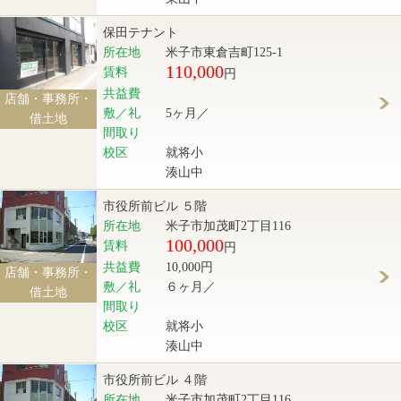
保田テナント
所在地
米子市東倉吉町125-1
110,000
賃料
円
共益費
店舗・事務所・
敷／礼
5ヶ月／
借土地
間取り
校区
就将小
湊山中
市役所前ビル ５階
所在地
米子市加茂町2丁目116
100,000
賃料
円
共益費
10,000円
店舗・事務所・
敷／礼
６ヶ月／
借土地
間取り
校区
就将小
湊山中
市役所前ビル ４階
所在地
米子市加茂町2丁目116