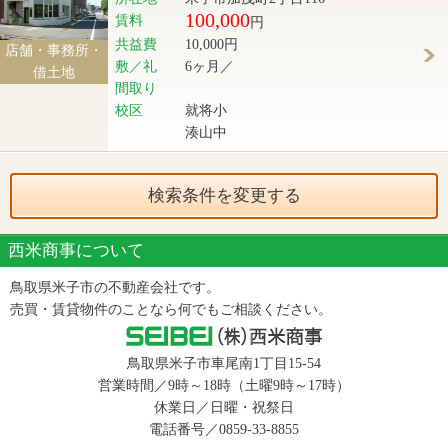
100,000
賃料
円
共益費
10,000円
店舗・事務所・
敷／礼
6ヶ月／
借土地
間取り
校区
就将小
湊山中
検索条件を変更する
西米商事について
鳥取県米子市の不動産会社です。
売買・賃貸物件のことなら何でもご相談ください。
鳥取県米子市車尾南1丁目15-54
営業時間／9時～18時（土曜9時～17時）
休業日／日曜・祝祭日
電話番号／
0859-33-8855