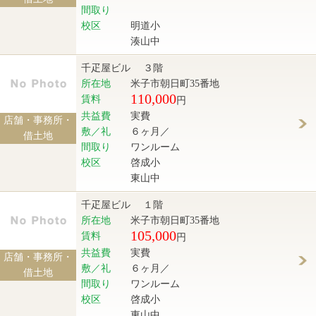
間取り
校区
明道小
湊山中
千疋屋ビル ３階
所在地
米子市朝日町35番地
110,000
賃料
円
共益費
実費
店舗・事務所・
敷／礼
６ヶ月／
借土地
間取り
ワンルーム
校区
啓成小
東山中
千疋屋ビル １階
所在地
米子市朝日町35番地
105,000
賃料
円
共益費
実費
店舗・事務所・
敷／礼
６ヶ月／
借土地
間取り
ワンルーム
校区
啓成小
東山中