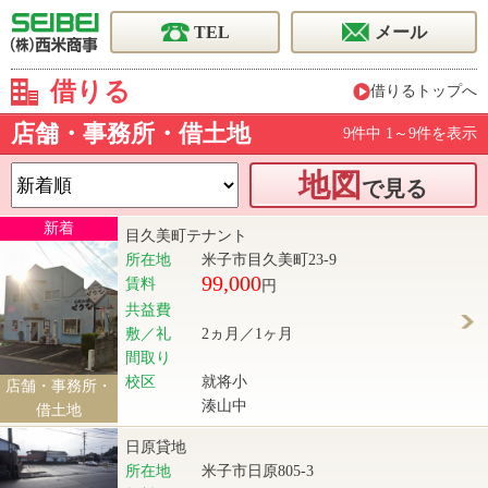
TEL
メール
借りる
借りるトップへ
店舗・事務所・借土地
9件中 1～9件を表示
地図
で見る
新着
目久美町テナント
所在地
米子市目久美町23-9
99,000
賃料
円
共益費
敷／礼
2ヵ月／1ヶ月
間取り
校区
就将小
店舗・事務所・
湊山中
借土地
日原貸地
所在地
米子市日原805-3