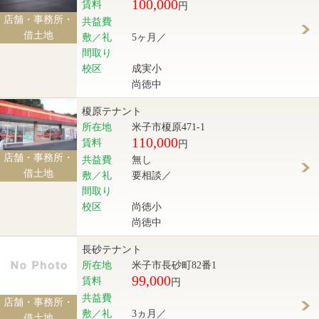
100,000
賃料
円
店舗・事務所・
共益費
借土地
敷／礼
5ヶ月／
間取り
校区
成実小
尚徳中
榎原テナント
所在地
米子市榎原471-1
110,000
賃料
円
店舗・事務所・
共益費
無し
借土地
敷／礼
要相談／
間取り
校区
尚徳小
尚徳中
長砂テナント
所在地
米子市長砂町82番1
99,000
賃料
円
共益費
店舗・事務所・
敷／礼
3ヵ月／
借土地