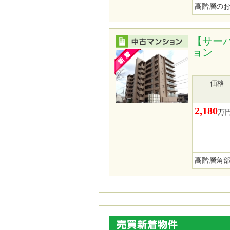
高階層の
【サー
ョン
価格
2,180
万
高階層角