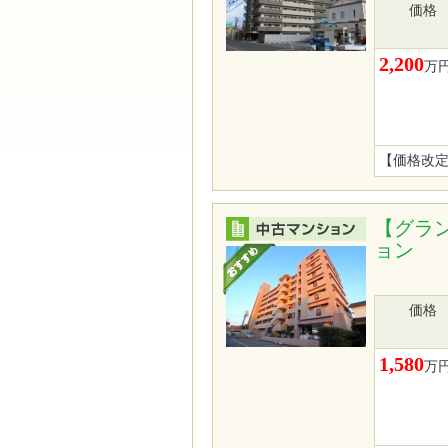
価格
2,200
万
【価格改
【グラ
ョン
価格
1,580
万