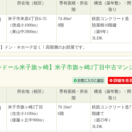
所在地（校区）
専有面積・所在
構造（築年数）・間
階
取り
米子市米原4丁目6-35
74.49m²
鉄筋コンクリート造
円
（啓成小1000m）
8階
陸屋根10階建
（東山中2800m）
（築9年）
3LDK
定】ドン・キホーテ近く！高階層のお部屋です。
ンドール米子旗ヶ崎】米子市旗ヶ崎2丁目中古マン
所在地（校区）
専有面積・所在
構造（築年数）・間
階
取り
米子市旗ヶ崎2丁目
70.16m²
鉄筋コンクリート造7
円
（住吉小1100m）
6階
階建て
（後藤ヶ丘中900m）
（築25年）
3LDK