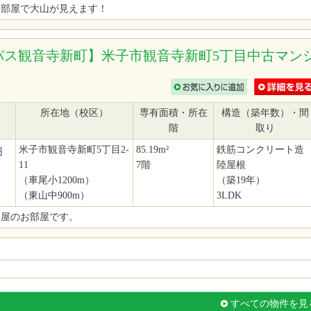
お部屋で大山が見えます！
パス観音寺新町】米子市観音寺新町5丁目中古マン
所在地（校区）
専有面積・所在
構造（築年数）・間
階
取り
米子市観音寺新町5丁目2-
85.19m²
鉄筋コンクリート造
円
11
7階
陸屋根
（車尾小1200m）
（築19年）
（東山中900m）
3LDK
部屋のお部屋です。
すべての物件を見