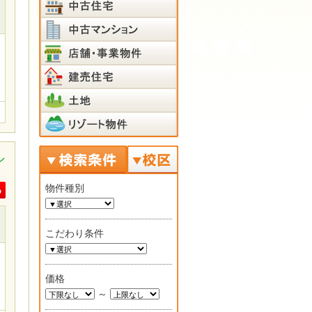
シ
物件種別
こだわり条件
価格
～