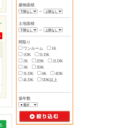
建物面積
～
シ
土地面積
～
間取り
ワンルーム
1K
1DK
1LDK
2K
2DK
2LDK
3K
3DK
3LDK
4K
4DK
4LDK
5DK以上
築年数
る