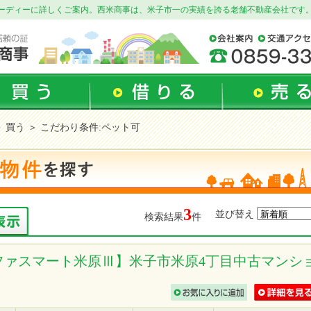
ーディーに詳しくご案内。西米商事は、米子市一の実績を誇る老舗不動産会社です
 買う ＞ こだわり条件:ペット可
3
並び替え
検索結果
件
ファスマート米原Ⅲ】米子市米原4丁目中古マンシ