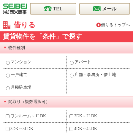
TEL
メール
借りる
借りるトップへ
賃貸物件を「条件」で探す
▼
物件種別
マンション
アパート
一戸建て
店舗・事務所・借土地
月極駐車場
▼
間取り（複数選択可）
ワンルーム～1LDK
2DK～2LDK
3DK～3LDK
4DK～4LDK