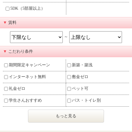
5DK（5部屋以上）
▼
賃料
～
▼
こだわり条件
期間限定キャンペーン
新築・築浅
インターネット無料
敷金ゼロ
礼金ゼロ
ペット可
学生さんおすすめ
バス・トイレ別
もっと見る