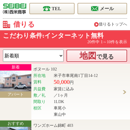
TEL
メール
借りる
借りるトップへ
こだわり条件:インターネット無料
20件中 1～10件を表示
地図
で見る
新着
ボヌール 102
所在地
米子市車尾南1丁目14-12
50,000
賃料
円
共益費
家賃に込み
アパート
敷／礼
／1ヶ月
間取り
1LDK
校区
車尾小
東山中
おすすめ
ワンズホーム錦町 403