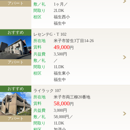
アパート
敷／礼
1ヶ月／
間取り
2LDK
校区
福生西小
福生中
おすすめ
レセンテG・T 102
所在地
米子市皆生3丁目14-26
49,000
賃料
円
共益費
3,500円
敷／礼
／
アパート
間取り
1LDK
校区
福生東小
福生中
おすすめ
ライラック 107
所在地
米子市両三柳20番地
58,000
賃料
円
共益費
3,000円
敷／礼
58,000円／
アパート
間取り
1LDK
校区
加茂小