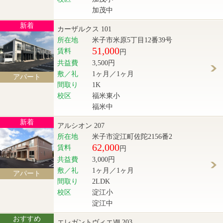
加茂中
新着
カーザルクス 101
所在地
米子市米原5丁目12番39号
51,000
賃料
円
共益費
3,500円
敷／礼
1ヶ月／1ヶ月
アパート
間取り
1K
校区
福米東小
福米中
新着
アルシオン 207
所在地
米子市淀江町佐陀2156番2
62,000
賃料
円
共益費
3,000円
敷／礼
1ヶ月／1ヶ月
アパート
間取り
2LDK
校区
淀江小
淀江中
おすすめ
エレガントヴィエⅧ 203