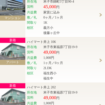
所在地
米子市錦町3丁目90-4
45,000
賃料
円
共益費
家賃に込み
敷／礼
0ヶ月／1ヶ月
マンション
間取り
1K
校区
義方小
後藤ヶ丘中
新着
ハイマート井上 106
所在地
米子市東福原7丁目19-9
49,000
賃料
円
共益費
1,000円
アパート
敷／礼
1ヶ月／0ヶ月
間取り
2LDK
校区
福生西小
福生中
新着
ハイマート井上 202
所在地
米子市東福原7丁目19-9
49,000
賃料
円
共益費
1,000円