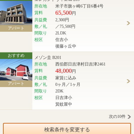
所在地
米子市旗ヶ崎6丁目6番4号
65,500
賃料
円
共益費
2,300円
敷／礼
／75,500円
アパート
間取り
2LDK
校区
住吉小
後藤ヶ丘中
おすすめ
メゾン圭 B201
所在地
西伯郡日吉津村日吉津2461
48,000
賃料
円
共益費
家賃に込み
アパート
敷／礼
0ヶ月／1ヶ月
間取り
2DK
校区
日吉津小
箕蚊屋中
次の10件
検索条件を変更する