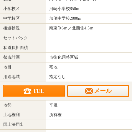
小学校区
河崎小学校850m
中学校区
加茂中学校2000m
接道状況
南東側6ｍ／北西側4.5ｍ
セットバック
私道負担面積
都市計画
市街化調整区域
地目
宅地
用途地域
指定なし
TEL
メール
地勢
平坦
土地権利
所有権
国土法届出