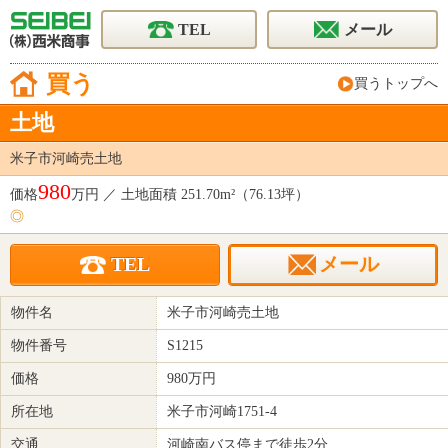
TEL
メール
買う
買うトップへ
土地
米子市河崎売土地
980
価格
万円 ／ 土地面積 251.70m²（76.13坪）
◎
TEL
メール
物件名
米子市河崎売土地
物件番号
S1215
価格
980
万円
所在地
米子市河崎1751-4
交通
河崎南バス停まで徒歩2分