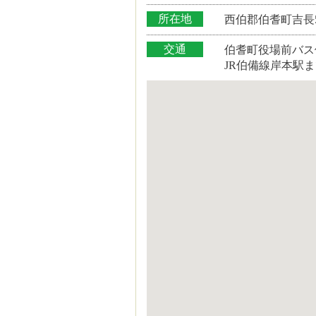
所在地
西伯郡伯耆町吉長5
交通
伯耆町役場前バス
JR伯備線岸本駅ま