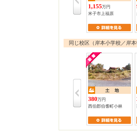
1,155
万円
米子市上福原
同じ校区（岸本小学校／岸本
380
万円
西伯郡伯耆町小林