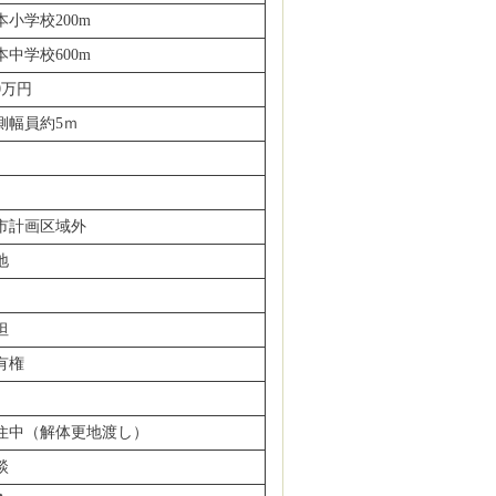
本小学校200m
本中学校600m
0
万円
側幅員約5ｍ
市計画区域外
地
坦
有権
住中（解体更地渡し）
談