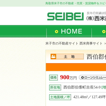
鳥取県米子市の不動産・売買・賃貸物件をスピ
米子市の不動産サイト 西米商事サイト
西伯郡
900
価格
万円
西伯郡伯耆町吉長54-9
[
所在地
421.48m²／127.49坪
土地面積／坪