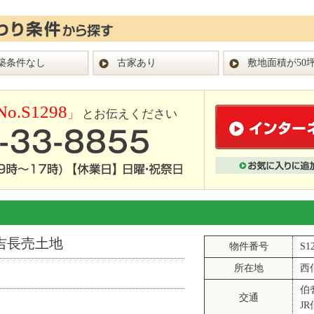
築条件なし
古家あり
敷地面積が50
No.S1298
」
とお伝えください
吉長売土地
物件番号
S1
所在地
西
伯
交通
J