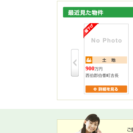
900
万円
西伯郡伯耆町吉長