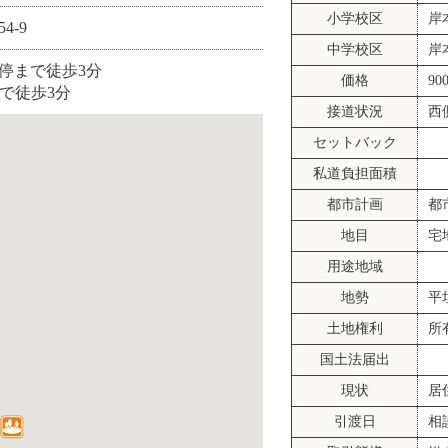
小学校区
岸
4-9
中学校区
岸
停まで徒歩3分
価格
90
で徒歩3分
接道状況
西
セットバック
私道負担面積
都市計画
都
地目
宅
用途地域
地勢
平
土地権利
所
国土法届出
現状
居
引渡日
相