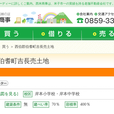
ーディーに詳しくご案内。西米商事は、米子市一の実績を誇る老舗不動産会社です
＞
買う
＞ 西伯郡伯耆町吉長売土地
伯耆町吉長売土地
地図を見る]
岸本小学校・岸本中学校
校区
無
70％
400％
建築条件
建ぺい率
容積率