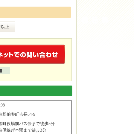
坪以上
298
伯郡伯耆町吉長54-9
耆町役場前バス停まで徒歩3分
R伯備線岸本駅まで徒歩3分