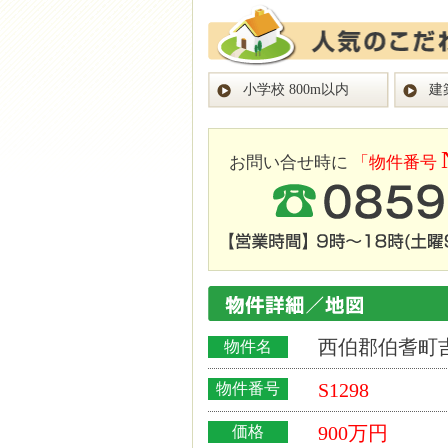
小学校 800m以内
建
お問い合せ時に
「物件番号
西伯郡伯耆町
物件名
S1298
物件番号
900
万円
価格