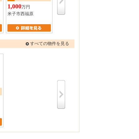
1,000
1,170
760
万円
万円
万円
米子市西福原
米子市車尾
米子市長砂町
すべての物件を見る