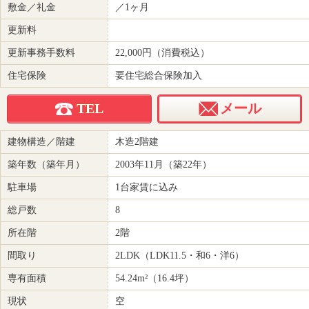
敷金／礼金
／1ヶ月
更新料
更新事務手数料
22,000円（消費税込）
住宅保険
要住宅総合保険加入
TEL
メール
建物構造／階建
木造2階建
築年数（築年月）
2003年11月（築22年）
駐車場
1台家賃に込み
総戸数
8
所在階
2階
間取り
2LDK（LDK11.5・和6・洋6）
専有面積
54.24m²（16.4坪）
現状
空